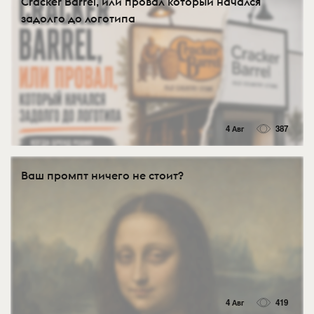
Cracker Barrel, или провал который начался
задолго до логотипа
4 Авг
387
Ваш промпт ничего не стоит?
4 Авг
419