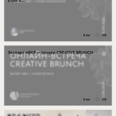
Expo 2...
6 Авг
265
Эксперт АБКР — спикер CREATIVE BRUNCH
6 Авг
254