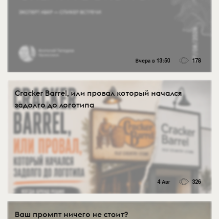
Вчера в 13:50
178
Cracker Barrel, или провал который начался
задолго до логотипа
4 Авг
326
Ваш промпт ничего не стоит?