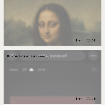
4 Авг
364
Какой Ротко вы сейчас?
4 Авг
331