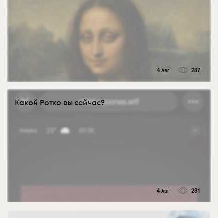
4 Авг
287
Какой Ротко вы сейчас?
4 Авг
281