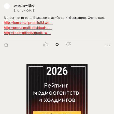
evecrawithd
21 апр • 09:12
В этом что-то есть. Большое спасибо за информацию. Очень рад.
http://temalmatiprostitutki.wo…
http://pronalmatiindividualki.…
http://liealmatiindividualki.w…
0