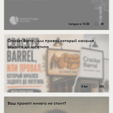
Сегодня в 13:50
60
Cracker Barrel, или провал который начался
задолго до логотипа
4 Авг
263
Ваш промпт ничего не стоит?