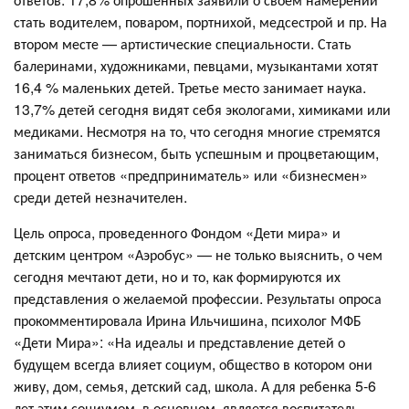
стать водителем, поваром, портнихой, медсестрой и пр. На
втором месте — артистические специальности. Стать
балеринами, художниками, певцами, музыкантами хотят
16,4 % маленьких детей. Третье место занимает наука.
13,7% детей сегодня видят себя экологами, химиками или
медиками. Несмотря на то, что сегодня многие стремятся
заниматься бизнесом, быть успешным и процветающим,
процент ответов «предприниматель» или «бизнесмен»
среди детей незначителен.
Цель опроса, проведенного Фондом «Дети мира» и
детским центром «Аэробус» — не только выяснить, о чем
сегодня мечтают дети, но и то, как формируются их
представления о желаемой профессии. Результаты опроса
прокомментировала Ирина Ильчишина, психолог МФБ
«Дети Мира»: «На идеалы и представление детей о
будущем всегда влияет социум, общество в котором они
живу, дом, семья, детский сад, школа. А для ребенка 5-6
лет этим социумом, в основном, является воспитатель,