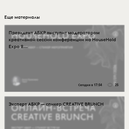
Еще материалы
Президент АБКР выступит модератором
креативной сессии конференции на HouseHold
Expo 2...
Сегодня в 17:54
25
Эксперт АБКР — спикер CREATIVE BRUNCH