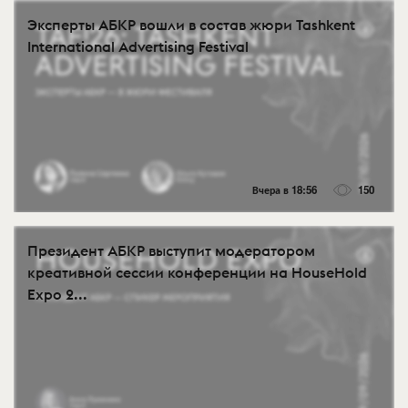
Эксперты АБКР вошли в состав жюри Tashkent
International Advertising Festival
Вчера в 18:56
150
Президент АБКР выступит модератором
креативной сессии конференции на HouseHold
Expo 2...