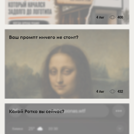
4 Авг
400
Ваш промпт ничего не стоит?
4 Авг
432
Какой Ротко вы сейчас?