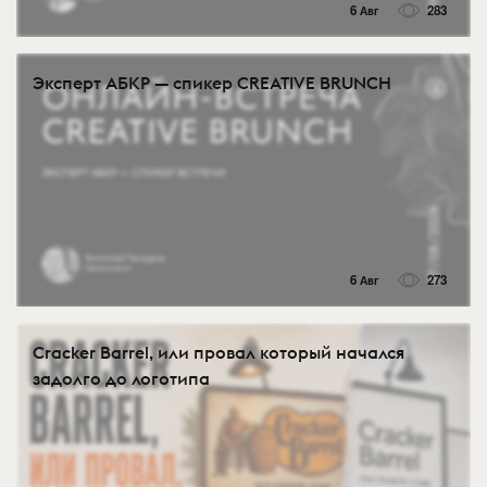
6 Авг
283
Эксперт АБКР — спикер CREATIVE BRUNCH
6 Авг
273
Cracker Barrel, или провал который начался
задолго до логотипа