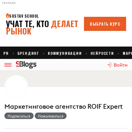
РЕКЛАМА
Войти
Маркетинговое агентство ROIF Expert
Подписаться
Пожаловаться