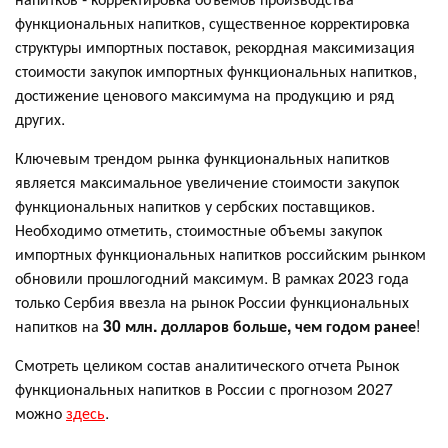
функциональных напитков, существенное корректировка
структуры импортных поставок, рекордная максимизация
стоимости закупок импортных функциональных напитков,
достижение ценового максимума на продукцию и ряд
других.
Ключевым трендом рынка функциональных напитков
является максимальное увеличение стоимости закупок
функциональных напитков у сербских поставщиков.
Необходимо отметить, стоимостные объемы закупок
импортных функциональных напитков российским рынком
обновили прошлогодний максимум. В рамках 2023 года
только Сербия ввезла на рынок России функциональных
напитков на
30
млн. долларов больше, чем годом ранее
!
Смотреть целиком состав аналитического отчета Рынок
функциональных напитков в России с прогнозом 2027
можно
здесь
.