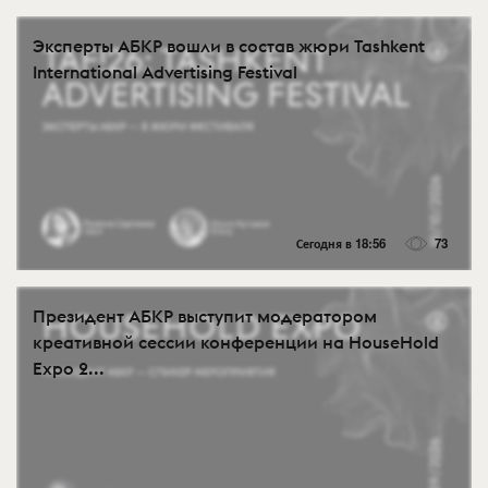
Эксперты АБКР вошли в состав жюри Tashkent
International Advertising Festival
Сегодня в 18:56
73
Президент АБКР выступит модератором
креативной сессии конференции на HouseHold
Expo 2...