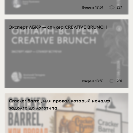
Вчера в 17:54
237
Эксперт АБКР — спикер CREATIVE BRUNCH
Вчера в 13:50
230
Cracker Barrel, или провал который начался
задолго до логотипа