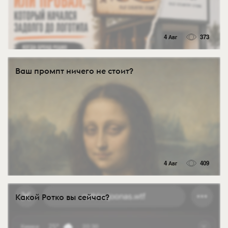
4 Авг
373
Ваш промпт ничего не стоит?
4 Авг
409
Какой Ротко вы сейчас?