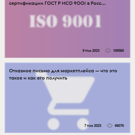
сертификации ГОСТ Р ИСО 9001 в Росс...
9 Ноя 2023
109560
Отказное письмо для маркетплейса — что это
такое и как его получить
7 Ноя 2023
66076