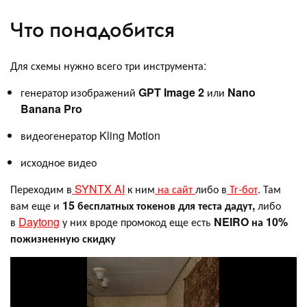
Что понадобится
Для схемы нужно всего три инструмента:
генератор изображений
GPT Image 2
или
Nano
Banana Pro
видеогенератор Kling Motion
исходное видео
Переходим в
SYNTX AI
к ним
на сайт
либо в
Тг-бот
. Там
вам еще и
15 бесплатных токенов для теста дадут,
либо
в
Daytong
у них вроде промокод еще есть
NEIRO на 10%
пожизненную скидку