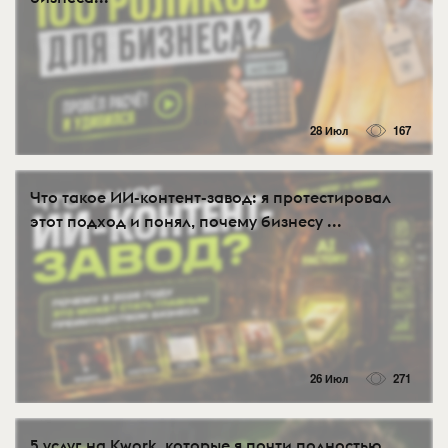
28 Июл
167
Что такое ИИ-контент-завод: я протестировал
этот подход и понял, почему бизнесу ...
26 Июл
271
5 услуг на Kwork, которые я почти полностью