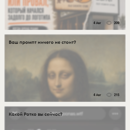
4 Авг
209
Ваш промпт ничего не стоит?
4 Авг
215
Какой Ротко вы сейчас?