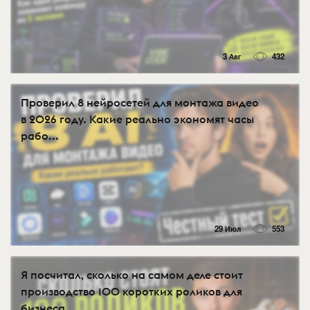
3 Авг
432
Проверил 8 нейросетей для монтажа видео
в 2026 году. Какие реально экономят часы
рабо...
29 Июл
553
Я посчитал, сколько на самом деле стоит
производство 100 коротких роликов для
бизнеса...