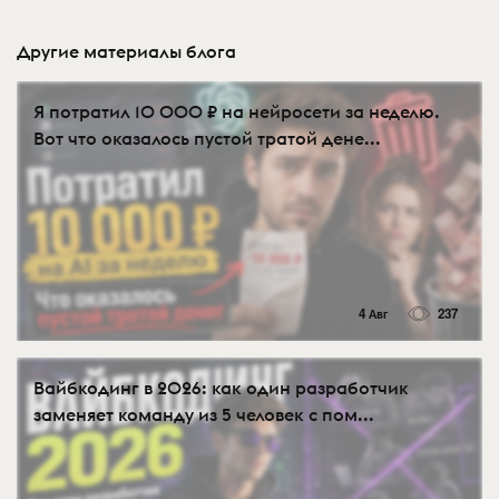
Другие материалы блога
Я потратил 10 000 ₽ на нейросети за неделю.
Вот что оказалось пустой тратой дене...
4 Авг
237
Вайбкодинг в 2026: как один разработчик
заменяет команду из 5 человек с пом...