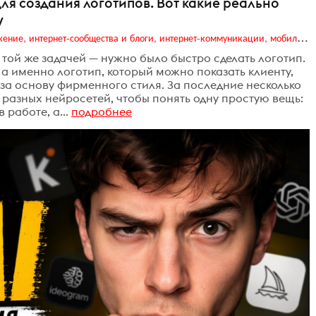
для создания логотипов. Вот какие реально
у
Digital (web-дизайн, интернет-реклама и продвижение, интернет-сообщества и блоги, интернет-коммуникации, мобильный маркетинг, реклама на цифровых экранах)
и той же задачей — нужно было быстро сделать логотип.
а именно логотип, который можно показать клиенту,
 за основу фирменного стиля. За последние несколько
 разных нейросетей, чтобы понять одну простую вещь:
 работе, а...
подробнее