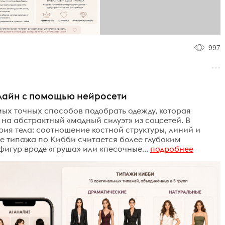
997
нлайн с помощью нейросети
ых точных способов подобрать одежду, которая
 на абстрактный «модный силуэт» из соцсетей. В
трия тела: соотношение костной структуры, линий и
е типажа по Кибби считается более глубоким
игур вроде «груша» или «песочные...
подробнее