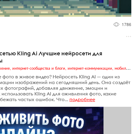
1786
етью Kling Ai Лучшие нейросети для
ы
Digital (web-дизайн, интернет-реклама и продвижение, интернет-сообщества и блоги, интернет-коммуникации, мобильный маркетинг, реклама на цифровых экранах)
 фото в живое видео? Нейросеть Kling AI — один из
ации изображений на сегодняшний день. Она создаёт
их фотографий, добавляя движение, эмоции и
 использовать Kling AI для оживления фото, какие
бежать частых ошибок. Что...
подробнее