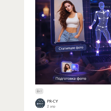
1
PR-CY
2 апр