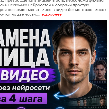
кунду превращается в знаменитость, персонажа фильма
вали несколько нейросетей и собрали простую
рая позволяет менять лицо в видео без монтажа, масок
ится на две части:...
подробнее