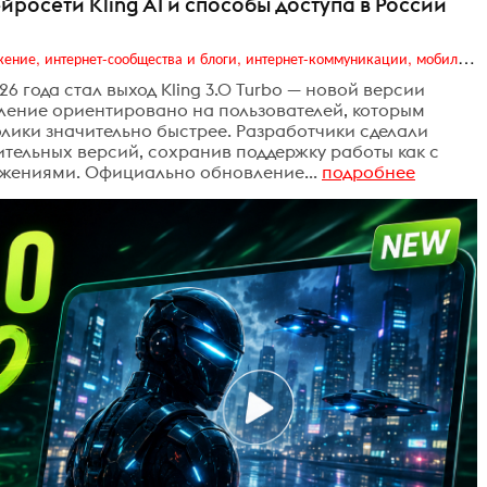
ейросети Kling AI и способы доступа в России
Digital (web-дизайн, интернет-реклама и продвижение, интернет-сообщества и блоги, интернет-коммуникации, мобильный маркетинг, реклама на цифровых экранах)
 года стал выход Kling 3.0 Turbo — новой версии
вление ориентировано на пользователей, которым
лики значительно быстрее. Разработчики сделали
ительных версий, сохранив поддержку работы как с
ажениями. Официально обновление...
подробнее