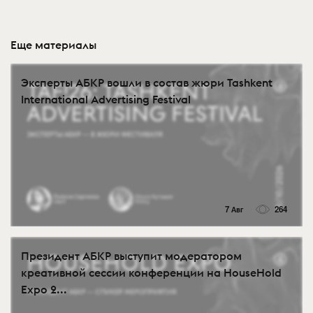
Еще материалы
Эксперты АБКР вошли в состав жюри Tashkent
International Advertising Festival
7 Авг
264
Президент АБКР выступит модератором
креативной сессии конференции на HouseHold
Expo 2...