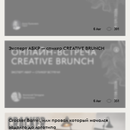
6 Авг
391
Эксперт АБКР — спикер CREATIVE BRUNCH
6 Авг
351
Cracker Barrel, или провал который начался
задолго до логотипа