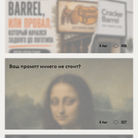
4 Авг
458
Ваш промпт ничего не стоит?
4 Авг
527