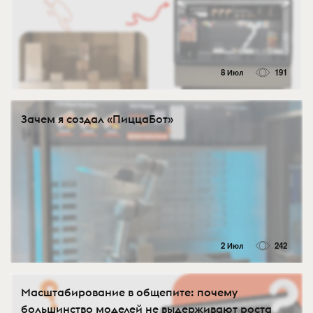
8 Июл
191
Зачем я создал «ПиццаБот»
2 Июл
242
Масштабирование в общепите: почему
большинство моделей не выдерживают роста