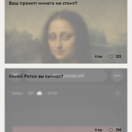
Ваш промпт ничего не стоит?
4 Авг
323
Какой Ротко вы сейчас?
4 Авг
294