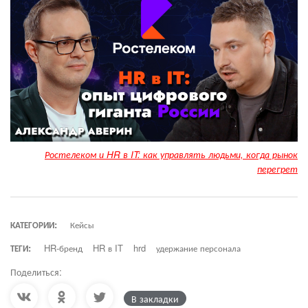
Ростелеком и HR в IT: как управлять людьми, когда рынок
перегрет
КАТЕГОРИИ:
Кейсы
ТЕГИ:
HR-бренд
HR в IT
hrd
удержание персонала
Поделиться:
В закладки