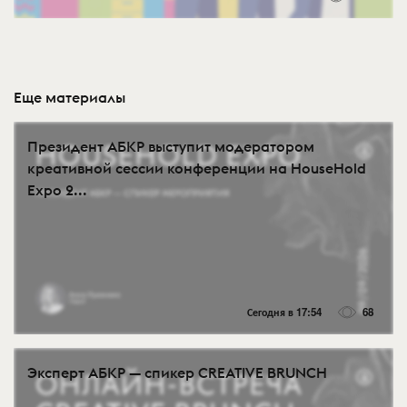
Еще материалы
Президент АБКР выступит модератором
креативной сессии конференции на HouseHold
Expo 2...
Сегодня в 17:54
68
Эксперт АБКР — спикер CREATIVE BRUNCH