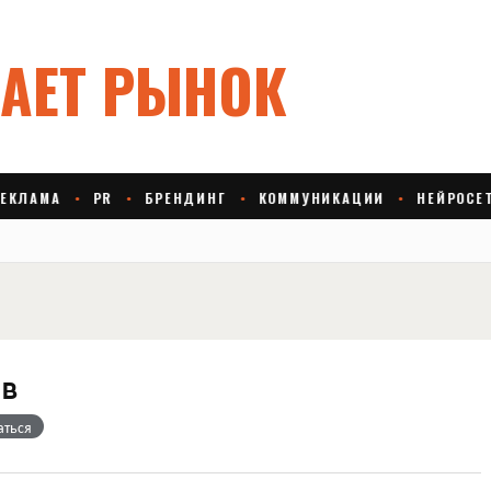
в
аться