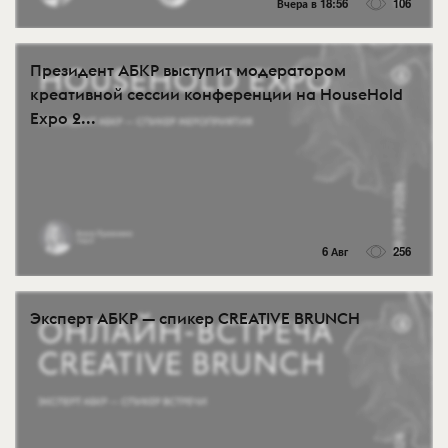
Вчера в 18:56
106
Президент АБКР выступит модератором
креативной сессии конференции на HouseHold
Expo 2...
6 Авг
256
Эксперт АБКР — спикер CREATIVE BRUNCH