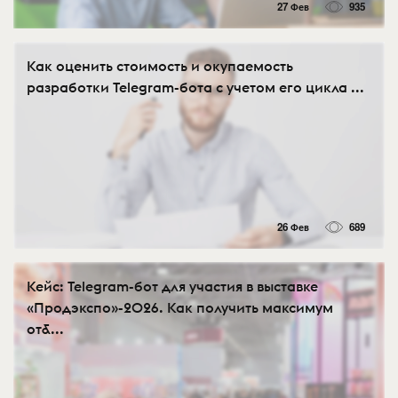
27 Фев
935
Как оценить стоимость и окупаемость
разработки Telegram-бота с учетом его цикла ...
26 Фев
689
Кейс: Telegram-бот для участия в выставке
«Продэкспо»-2026. Как получить максимум
от&...