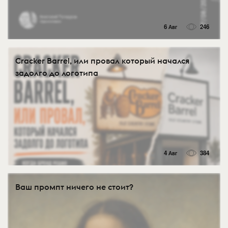
6 Авг
246
Cracker Barrel, или провал который начался
задолго до логотипа
4 Авг
384
Ваш промпт ничего не стоит?