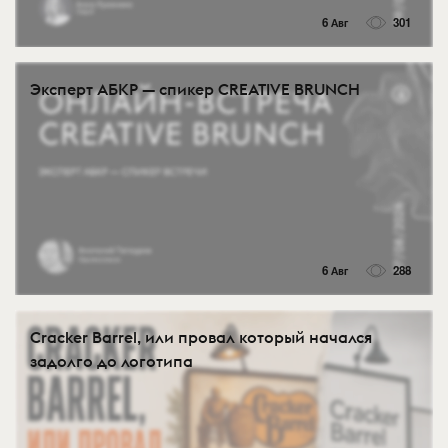
6 Авг
301
Эксперт АБКР — спикер CREATIVE BRUNCH
6 Авг
288
Cracker Barrel, или провал который начался
задолго до логотипа