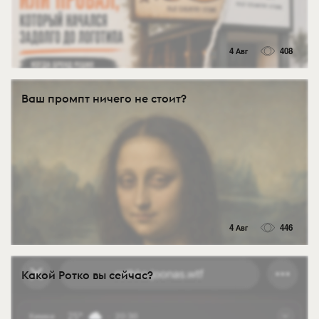
4 Авг
408
Ваш промпт ничего не стоит?
4 Авг
446
Какой Ротко вы сейчас?