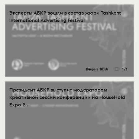
Эксперты АБКР вошли в состав жюри Tashkent
International Advertising Festival
Вчера в 18:56
171
Президент АБКР выступит модератором
креативной сессии конференции на HouseHold
Expo 2...