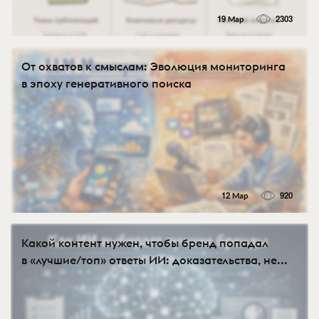
19 Мар
2303
От охватов к смыслам: Эволюция мониторинга
в эпоху генеративного поиска
12 Мар
920
Какой контент нужен, чтобы бренд попадал
в «лучшие/топ» ответы ИИ: доказательства, не...