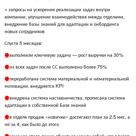
+ запросы на ускорение реализации задач внутри
компании, улучшение взаимодействия между отделами,
внедрение базы знаний для адаптации и онбординга
новых сотрудников
Спустя 5 месяцев:
⚫️
выполнили ключевую задачу — рост выручки на 30%
⚫️
из всех задач после СС выполнено более 75%
⚫️
переработана система материальной и нематериальной
мотивации, внедряется KPI
⚫️
внедрена система наставничества, прописана система
адаптации в собственной Базе знаний
⚫️
в отделе продаж «новички» достигают план за 2.5 мес, а
не за 4, как было до этого
⚫️
команда стала лучше общаться между собой, что влияет