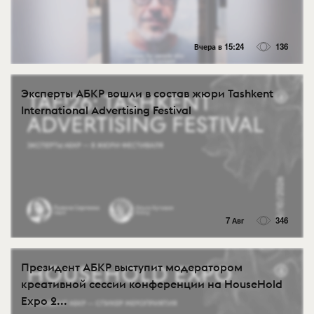
Вчера в 15:24
136
Эксперты АБКР вошли в состав жюри Tashkent
International Advertising Festival
7 Авг
346
Президент АБКР выступит модератором
креативной сессии конференции на HouseHold
Expo 2...