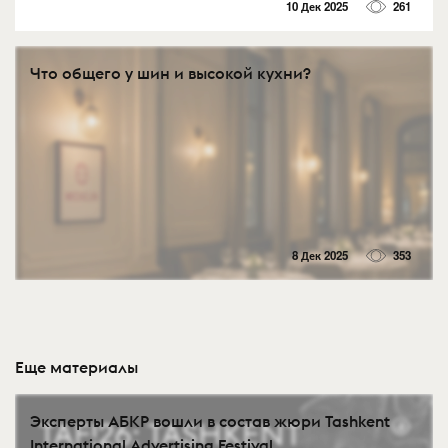
10 Дек 2025
261
Что общего у шин и высокой кухни?
8 Дек 2025
353
Еще материалы
Эксперты АБКР вошли в состав жюри Tashkent
International Advertising Festival