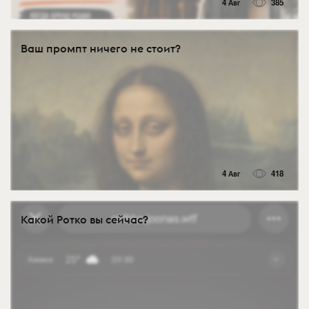
4 Авг
385
Ваш промпт ничего не стоит?
4 Авг
418
Какой Ротко вы сейчас?