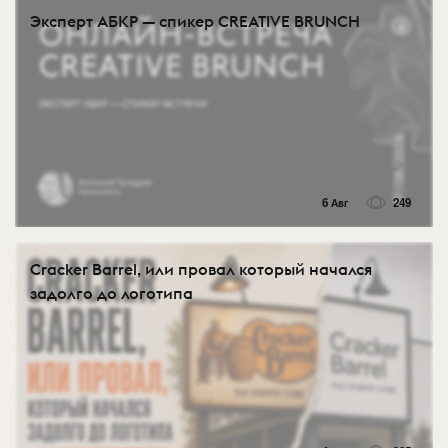
Эксперт АБКР — спикер CREATIVE BRUNCH
6 Авг
249
Cracker Barrel, или провал который начался
задолго до логотипа