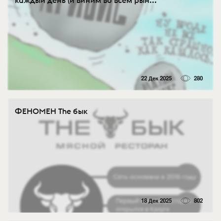
каждый день (и виним во всём рын...
22 Дек 2025
280
ФЕНОМЕН The бык
18 Дек 2025
802