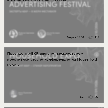
Вчера в 18:56
113
Президент АБКР выступит модератором
креативной сессии конференции на HouseHold
Expo 2...
6 Авг
258