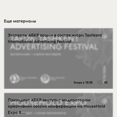
Еще материалы
Эксперты АБКР вошли в состав жюри Tashkent
International Advertising Festival
Вчера в 18:56
95
Президент АБКР выступит модератором
креативной сессии конференции на HouseHold
Expo 2...