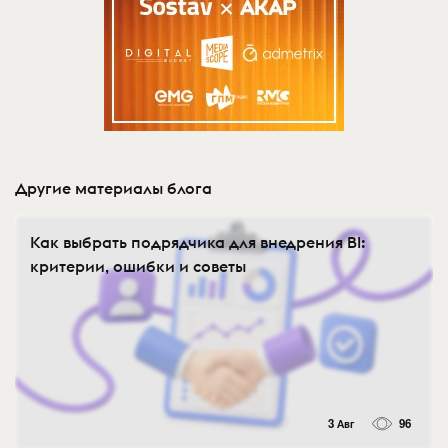
Другие материалы блога
Как выбрать подрядчика для внедрения BI:
критерии, ошибки и советы
3 Авг
96