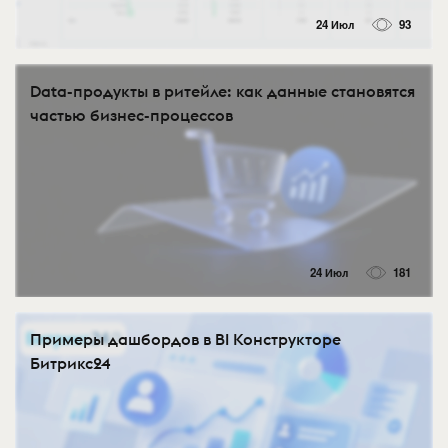
24 Июл
93
Data-продукты в ритейле: как данные становятся
частью бизнес-процессов
24 Июл
181
Примеры дашбордов в BI Конструкторе
Битрикс24