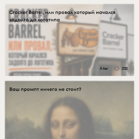
Cracker Barrel, или провал который начался
задолго до логотипа
4 Авг
232
Ваш промпт ничего не стоит?