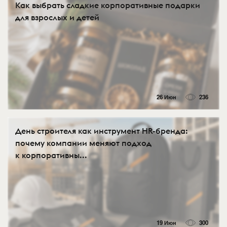
Как выбрать сладкие корпоративные подарки
для взрослых и детей
26 Июн
236
День строителя как инструмент HR-бренда:
почему компании меняют подход
к корпоративны...
19 Июн
300