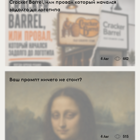
Cracker Barrel, или провал который начался
задолго до логотипа
4 Авг
442
Ваш промпт ничего не стоит?
4 Авг
515