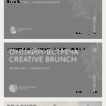
Expo 2...
6 Авг
366
Эксперт АБКР — спикер CREATIVE BRUNCH
6 Авг
335