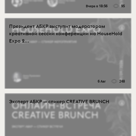
Вчера в 18:56
95
Президент АБКР выступит модератором
креативной сессии конференции на HouseHold
Expo 2...
6 Авг
248
Эксперт АБКР — спикер CREATIVE BRUNCH