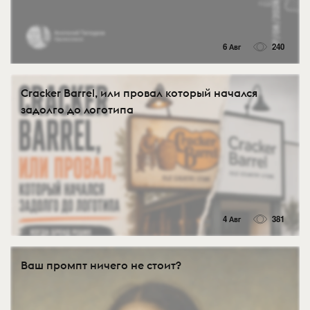
6 Авг
240
Cracker Barrel, или провал который начался
задолго до логотипа
4 Авг
381
Ваш промпт ничего не стоит?