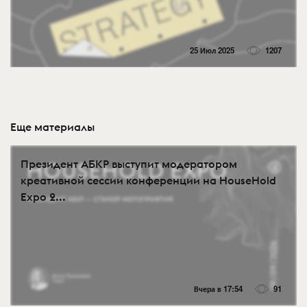
25 Июл 2025
1207
Еще материалы
Президент АБКР выступит модератором
креативной сессии конференции на HouseHold
Expo 2...
Вчера в 17:54
91