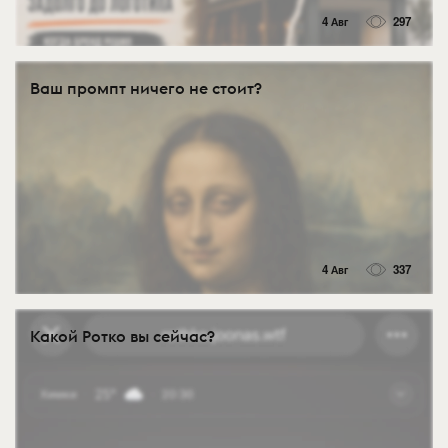
4 Авг
297
Ваш промпт ничего не стоит?
4 Авг
337
Какой Ротко вы сейчас?