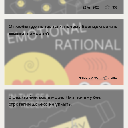
22 Авг 2025
358
От любви до ненависти: почему брендам важно
вызывать эмоции?
30 Июл 2025
2069
В редизайне, как в море. Или почему без
стратегии далеко не уплыть.