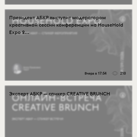
Президент АБКР выступит модератором
креативной сессии конференции на HouseHold
Expo 2...
Вчера в 17:54
210
Эксперт АБКР — спикер CREATIVE BRUNCH