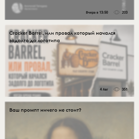
Вчера в 13:50
203
Cracker Barrel, или провал который начался
задолго до логотипа
4 Авг
351
Ваш промпт ничего не стоит?