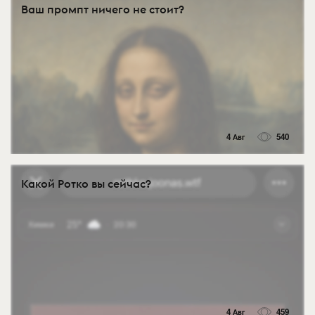
Ваш промпт ничего не стоит?
4 Авг
540
Какой Ротко вы сейчас?
4 Авг
459