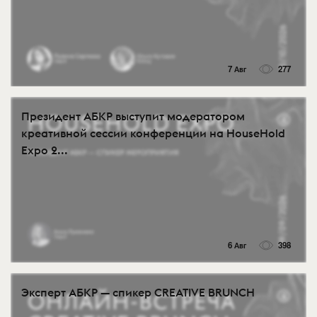
7 Авг
277
Президент АБКР выступит модератором
креативной сессии конференции на HouseHold
Expo 2...
6 Авг
398
Эксперт АБКР — спикер CREATIVE BRUNCH