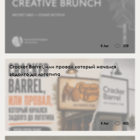
6 Авг
359
Cracker Barrel, или провал который начался
задолго до логотипа
4 Авг
463