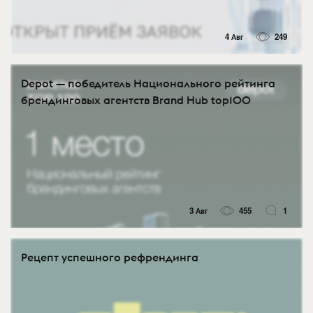
4 Авг
249
Depot — победитель Национального рейтинга
брендинговых агентств Brand Hub top100
3 Авг
455
1
Рецепт успешного рефрендинга