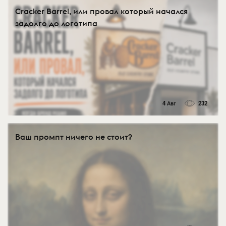
Cracker Barrel, или провал который начался
задолго до логотипа
4 Авг
232
Ваш промпт ничего не стоит?