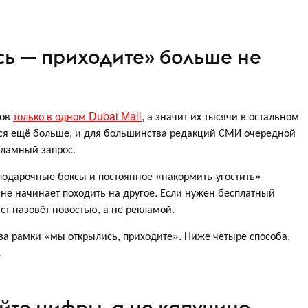
ь — приходите» больше не
нов
только в одном Dubai Mall
, а значит их тысячи в остальном
ся ещё больше, и для большинства редакций СМИ очередной
кламный запрос.
подарочные боксы и постоянное «накормить‑угостить»
 не начинает походить на другое. Если нужен бесплатный
ст назовёт новостью, а не рекламой.
за рамки «мы открылись, приходите». Ниже четыре способа,
.
йте цифры, а не капучино