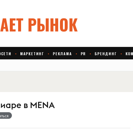
пиаре в MENA
аться