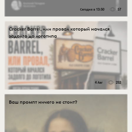
Сегодня в 13:50
57
Cracker Barrel, или провал который начался
задолго до логотипа
4 Авг
252
Ваш промпт ничего не стоит?