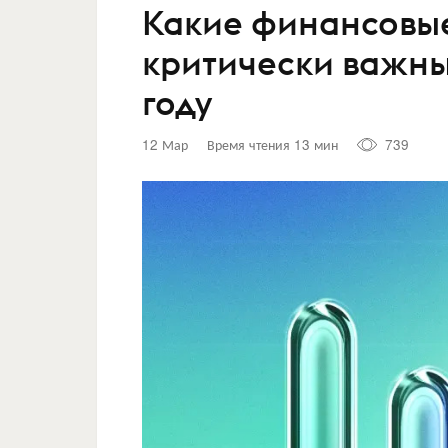
Какие финансовые
критически важны
году
12 Мар
Время чтения 13 мин
739