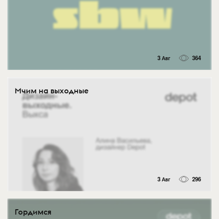
3 Авг
364
Мчим на выходные
3 Авг
296
Гордимся