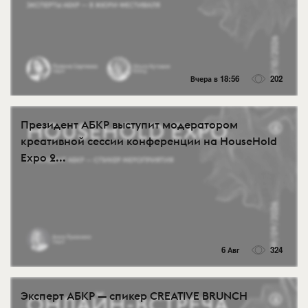
Вчера в 18:56
202
Президент АБКР выступит модератором
креативной сессии конференции на HouseHold
Expo 2...
6 Авг
324
Эксперт АБКР — спикер CREATIVE BRUNCH