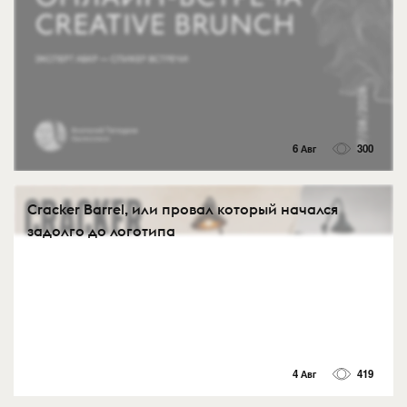
6 Авг
300
Cracker Barrel, или провал который начался
задолго до логотипа
4 Авг
419