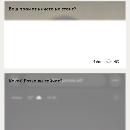
Ваш промпт ничего не стоит?
4 Авг
470
Какой Ротко вы сейчас?