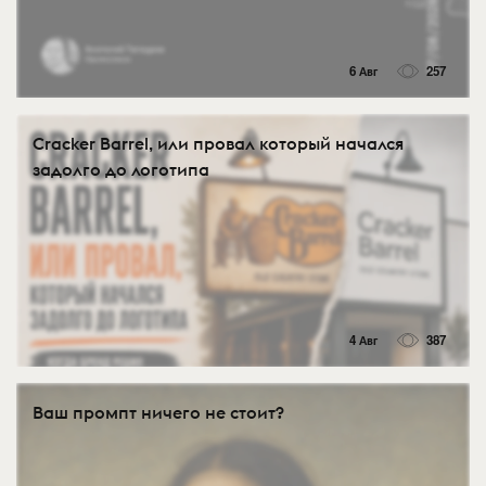
6 Авг
257
Cracker Barrel, или провал который начался
задолго до логотипа
4 Авг
387
Ваш промпт ничего не стоит?