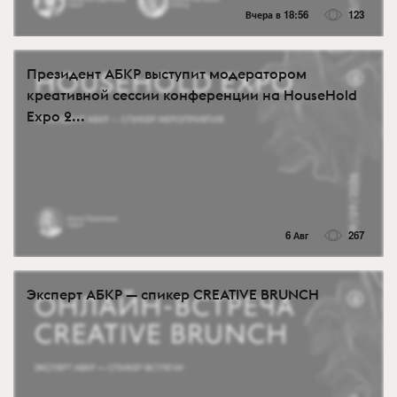
Вчера в 18:56
123
Президент АБКР выступит модератором
креативной сессии конференции на HouseHold
Expo 2...
6 Авг
267
Эксперт АБКР — спикер CREATIVE BRUNCH