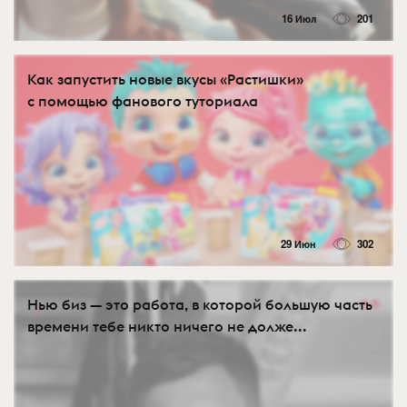
16 Июл
201
Как запустить новые вкусы «Растишки»
с помощью фанового туториала
29 Июн
302
Нью биз — это работа, в которой большую часть
времени тебе никто ничего не долже...