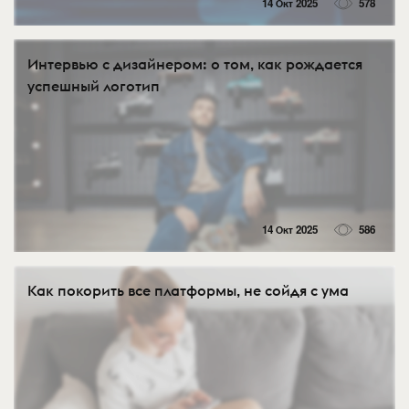
14 Окт 2025
578
Интервью с дизайнером: о том, как рождается
успешный логотип
14 Окт 2025
586
Как покорить все платформы, не сойдя с ума