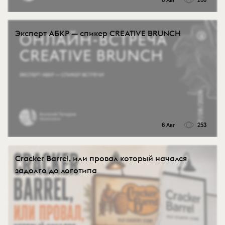
Эксперт АБКР — спикер CREATIVE BRUNCH
6 Авг
253
Cracker Barrel, или провал который начался
задолго до логотипа