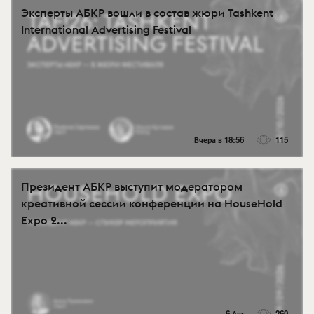
Эксперты АБКР вошли в состав жюри Tashkent
International Advertising Festival
Вчера в 18:56
115
Президент АБКР выступит модератором
креативной сессии конференции на HouseHold
Expo 2...
6 Авг
260