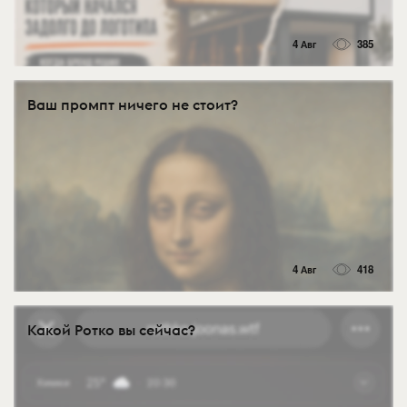
4 Авг
385
Ваш промпт ничего не стоит?
4 Авг
418
Какой Ротко вы сейчас?