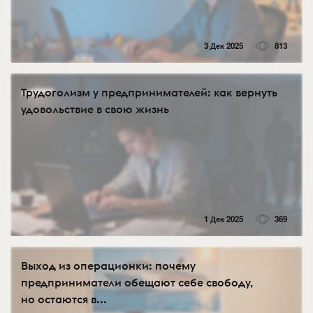
3 Дек 2025
813
Трудоголизм у предпринимателей: как вернуть
удовольствие в свою жизнь
1 Дек 2025
369
Выход из операционки: почему
предприниматели обещают себе свободу,
но остаются в...