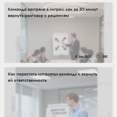
Команда застряла в «игре»: как за 30 минут
вернуть разговор к решениям
11 Дек 2025
292
Как перестать «спасать» команду и вернуть
ей ответственность