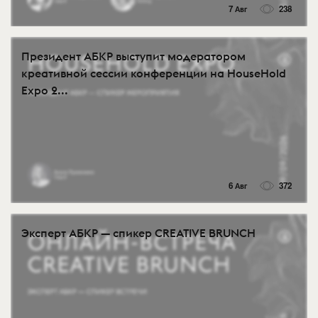
7 Авг
238
Президент АБКР выступит модератором
креативной сессии конференции на HouseHold
Expo 2...
6 Авг
372
Эксперт АБКР — спикер CREATIVE BRUNCH