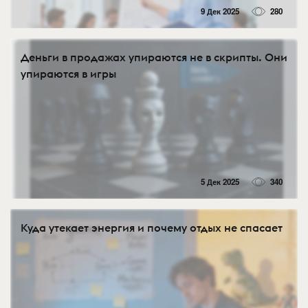
9 Дек 2025
280
Деньги в продажах упираются не в скрипты. Они
упираются в игры
5 Дек 2025
340
Куда утекает энергия и почему отдых не спасает