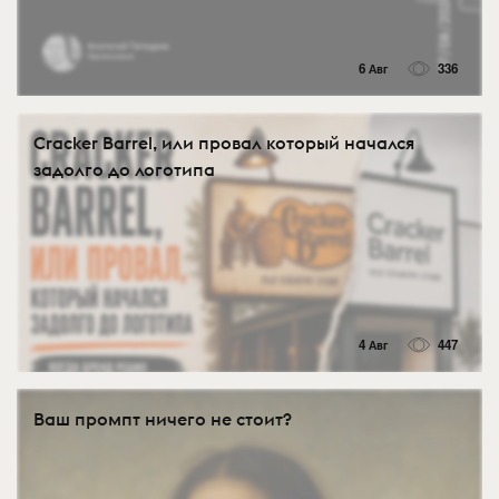
6 Авг
336
Cracker Barrel, или провал который начался
задолго до логотипа
4 Авг
447
Ваш промпт ничего не стоит?