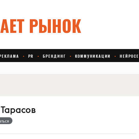
 Тарасов
аться