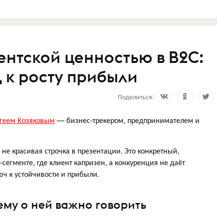
ентской ценностью в B2C:
 к росту прибыли
Поделиться:
ргеем Козяковым
— бизнес-трекером, предпринимателем и
не красивая строчка в презентации. Это конкретный,
егменте, где клиент капризен, а конкуренция не даёт
ч к устойчивости и прибыли.
ему о ней важно говорить