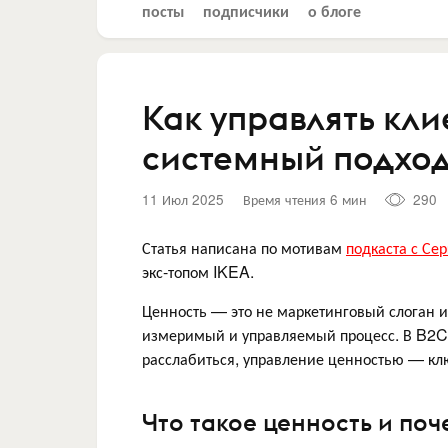
посты
подписчики
о блоге
Как управлять кли
системный подход
11 Июл 2025
Время чтения 6 мин
290
Статья написана по мотивам
подкаста с Се
экс-топом IKEA.
Ценность — это не маркетинговый слоган и 
измеримый и управляемый процесс. В B2C-с
расслабиться, управление ценностью — клю
Что такое ценность и поч