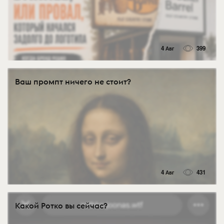
4 Авг
399
Ваш промпт ничего не стоит?
4 Авг
431
Какой Ротко вы сейчас?