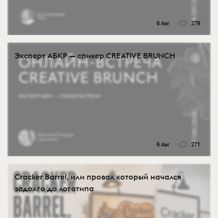
6 Авг
279
Эксперт АБКР — спикер CREATIVE BRUNCH
6 Авг
271
Cracker Barrel, или провал который начался
задолго до логотипа