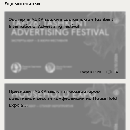
Еще материалы
Эксперты АБКР вошли в состав жюри Tashkent
International Advertising Festival
Вчера в 18:56
149
Президент АБКР выступит модератором
креативной сессии конференции на HouseHold
Expo 2...