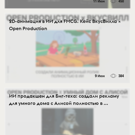
11 Июн
450
2D-анимация в ИИ для FMCG. Кейс ВкусВилла ×
Open Production
9 Июн
384
ИИ продакшен для Биг-теха: создали рекламу
для умного дома с Алисой полностью в ...