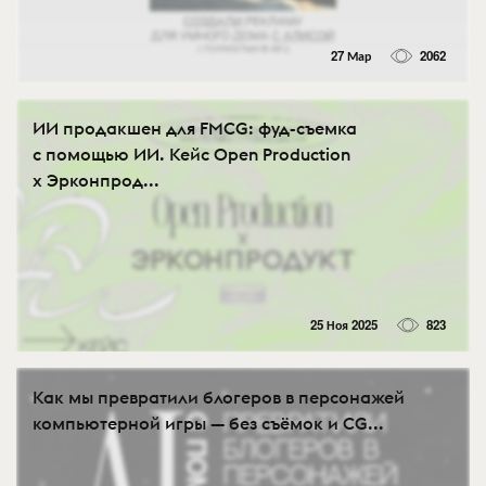
27 Мар
2062
ИИ продакшен для FMCG: фуд-съемка
с помощью ИИ. Кейс Open Production
x Эрконпрод...
25 Ноя 2025
823
Как мы превратили блогеров в персонажей
компьютерной игры — без съёмок и CG...