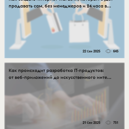
продавать сам, без менеджеров и 24 часа в...
22 Сен 2025
645
Как происходит разработка IT-продуктов:
от веб-приложений до искусственного инте...
21 Сен 2025
751