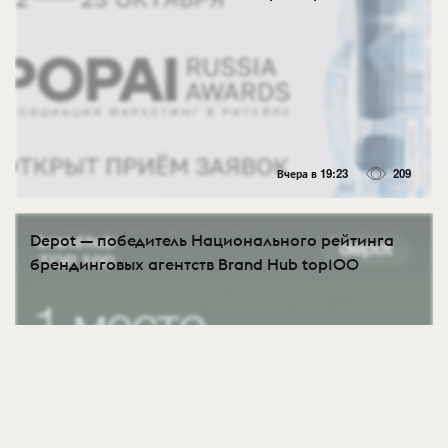
Вчера в 19:23
209
Depot — победитель Национального рейтинга
брендинговых агентств Brand Hub top100
3 Авг
427
1