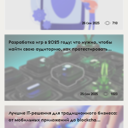
26 Сен 2025
710
Разработка игр в 2025 году: что нужно, чтобы
найти свою аудиторию, как протестировать...
25 Сен 2025
1023
Лучшие IT-решения для традиционного бизнеса:
от мобильных приложений до blockcha...