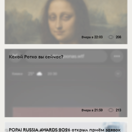
Вчера в 22:03
208
Какой Ротко вы сейчас?
Вчера в 21:59
213
POPAI RUSSIA AWARDS 2026 открыл приём заявок