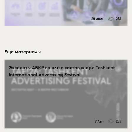
29 Июл
258
Еще материалы
Эксперты АБКР вошли в состав жюри Tashkent
International Advertising Festival
7 Авг
285