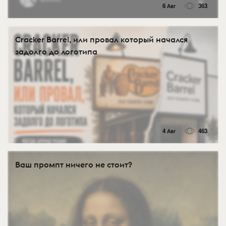
6 Авг
363
Cracker Barrel, или провал который начался
задолго до логотипа
4 Авг
463
Ваш промпт ничего не стоит?