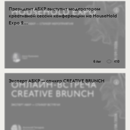
Президент АБКР выступит модератором
креативной сессии конференции на HouseHold
Expo 2...
6 Авг
410
Эксперт АБКР — спикер CREATIVE BRUNCH