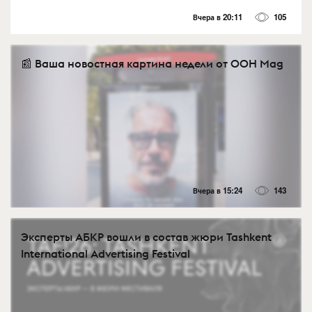
Вчера в 20:11
105
📰 Ваша новостная картина недели от OOH Mag
Вчера в 15:24
143
Эксперты АБКР вошли в состав жюри Tashkent
International Advertising Festival