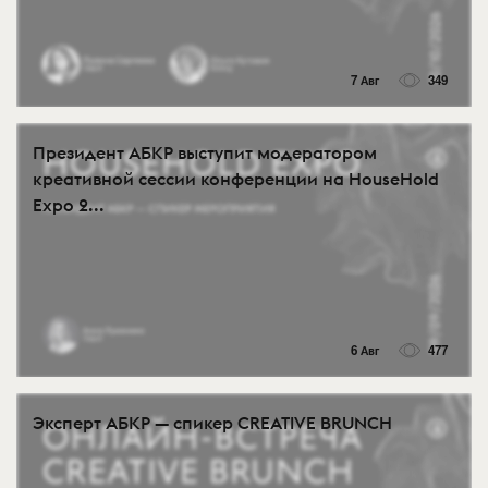
7 Авг
349
Президент АБКР выступит модератором
креативной сессии конференции на HouseHold
Expo 2...
6 Авг
477
Эксперт АБКР — спикер CREATIVE BRUNCH