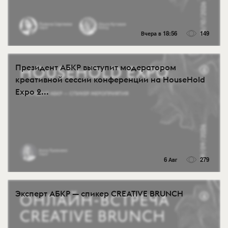
Вчера в 18:56
149
Президент АБКР выступит модератором
креативной сессии конференции на HouseHold
Expo 2...
6 Авг
279
Эксперт АБКР — спикер CREATIVE BRUNCH