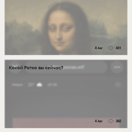
4 Авг
431
Какой Ротко вы сейчас?
4 Авг
382