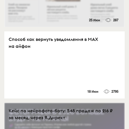
25 Июн
287
Способ как вернуть уведомления в MAX
на айфон
18 Июн
2795
Кейс по нейрофото-боту: 548 продаж по 216 ₽
за месяц, через Я.Директ