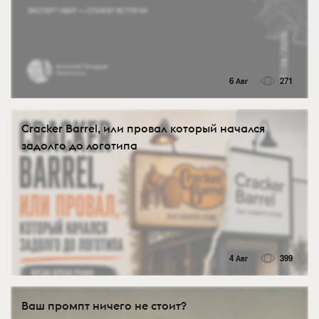
6 Авг
271
Cracker Barrel, или провал который начался
задолго до логотипа
4 Авг
399
Ваш промпт ничего не стоит?