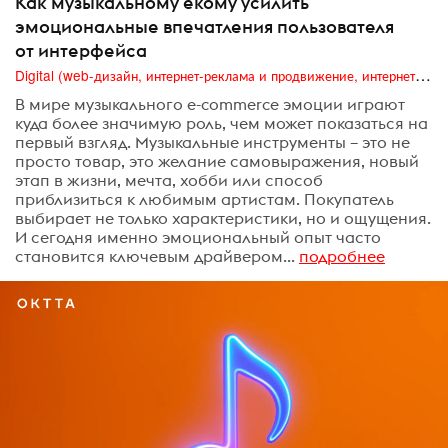
Как музыкальному екому усилить
эмоциональные впечатления пользователя
от интерфейса
Digital (web-дизайн, интернет-реклама и продвижение, интернет-сообщества и блоги, интернет-коммуникации, мобильный маркетинг, реклама на цифровых экранах)
В мире музыкального e-commerce эмоции играют
куда более значимую роль, чем может показаться на
первый взгляд. Музыкальные инструменты – это не
просто товар, это желание самовыражения, новый
этап в жизни, мечта, хобби или способ
приблизиться к любимым артистам. Покупатель
выбирает не только характеристики, но и ощущения.
И сегодня именно эмоциональный опыт часто
становится ключевым драйвером...
подробнее