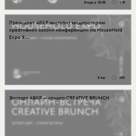
Вчера в 18:56
119
Президент АБКР выступит модератором
креативной сессии конференции на HouseHold
Expo 2...
6 Авг
265
Эксперт АБКР — спикер CREATIVE BRUNCH