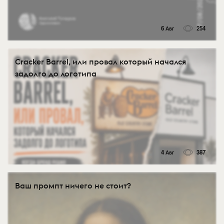
6 Авг
254
Cracker Barrel, или провал который начался
задолго до логотипа
4 Авг
387
Ваш промпт ничего не стоит?