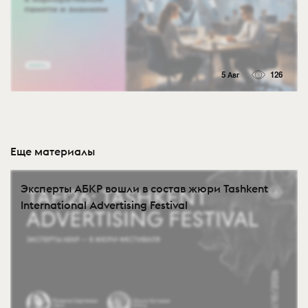
5 Авг
126
Еще материалы
Эксперты АБКР вошли в состав жюри Tashkent
International Advertising Festival