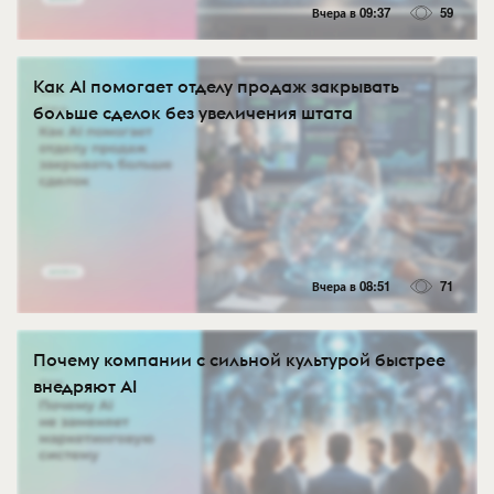
Вчера в 09:37
59
Как AI помогает отделу продаж закрывать
больше сделок без увеличения штата
Вчера в 08:51
71
Почему компании с сильной культурой быстрее
внедряют AI