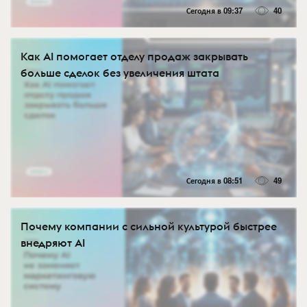
Сегодня в 09:37
40
Как AI помогает отделу продаж закрывать
больше сделок без увеличения штата
Сегодня в 08:51
49
Почему компании с сильной культурой быстрее
внедряют AI