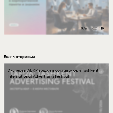
5 Авг
119
Еще материалы
Эксперты АБКР вошли в состав жюри Tashkent
International Advertising Festival