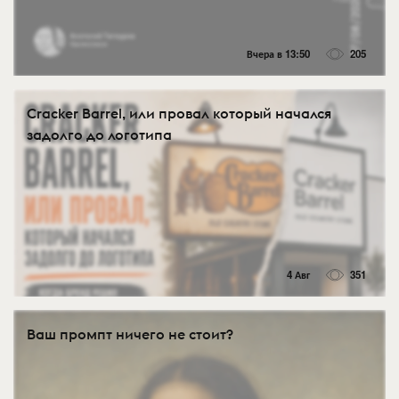
Вчера в 13:50
205
Cracker Barrel, или провал который начался
задолго до логотипа
4 Авг
351
Ваш промпт ничего не стоит?