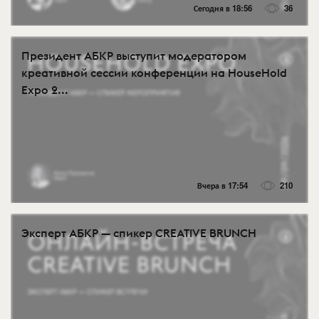
Сегодня в 18:56
36
Президент АБКР выступит модератором
креативной сессии конференции на HouseHold
Expo 2...
Вчера в 17:54
210
Эксперт АБКР — спикер CREATIVE BRUNCH