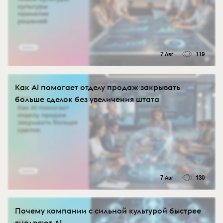
7 Авг
119
Как AI помогает отделу продаж закрывать
больше сделок без увеличения штата
7 Авг
130
Почему компании с сильной культурой быстрее
внедряют AI