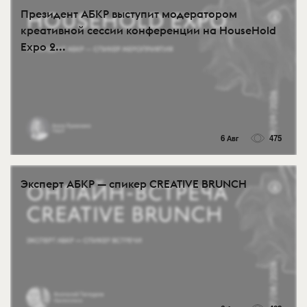
Президент АБКР выступит модератором
креативной сессии конференции на HouseHold
Expo 2...
6 Авг
475
Эксперт АБКР — спикер CREATIVE BRUNCH