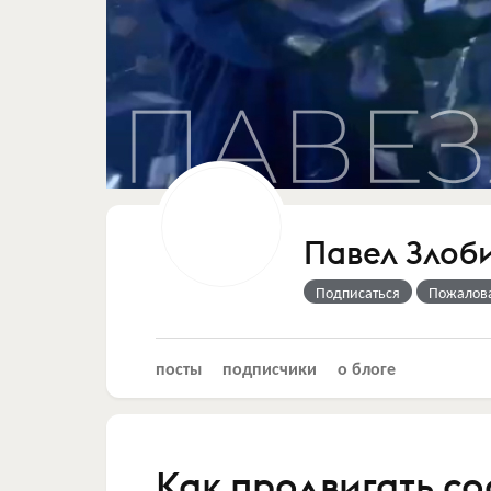
Павел Злоб
Подписаться
Пожалов
посты
подписчики
о блоге
Как продвигать с