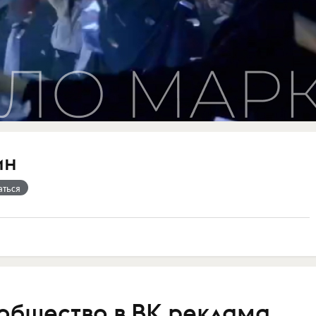
ин
аться
ообщество в ВК реклама