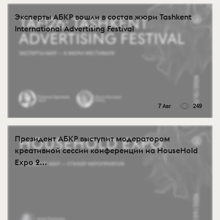
Эксперты АБКР вошли в состав жюри Tashkent
International Advertising Festival
7 Авг
249
Президент АБКР выступит модератором
креативной сессии конференции на HouseHold
Expo 2...