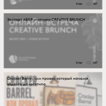
6 Авг
387
Эксперт АБКР — спикер CREATIVE BRUNCH
6 Авг
347
Cracker Barrel, или провал который начался
задолго до логотипа