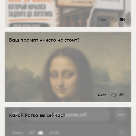
4 Авг
454
Ваш промпт ничего не стоит?
4 Авг
521
Какой Ротко вы сейчас?