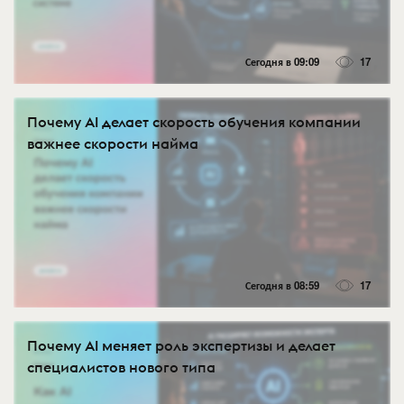
Сегодня в 09:09
17
Почему AI делает скорость обучения компании
важнее скорости найма
Сегодня в 08:59
17
Почему AI меняет роль экспертизы и делает
специалистов нового типа