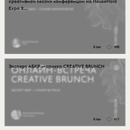
креативной сессии конференции на HouseHold
Expo 2...
6 Авг
490
Эксперт АБКР — спикер CREATIVE BRUNCH
6 Авг
411