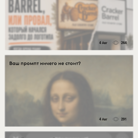
4 Авг
264
Ваш промпт ничего не стоит?
4 Авг
291