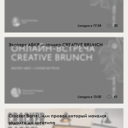
Сегодня в 17:54
30
Эксперт АБКР — спикер CREATIVE BRUNCH
Сегодня в 13:50
61
Cracker Barrel, или провал который начался
задолго до логотипа