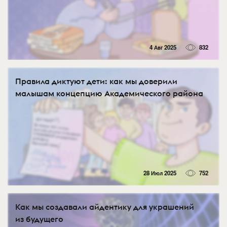
4 Авг 2025
832
Правила диктуют дети: как мы доверили
малышам концепцию Академического района
28 Июл 2025
752
Как мы создавали айдентику для украшений
из будущего