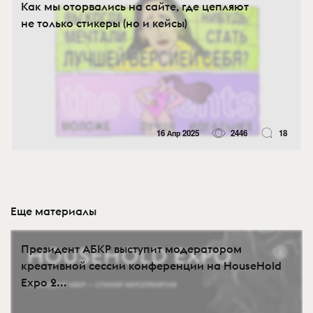
Как мы оторвались на сайте, где цепляют
не только стикеры (но и кейсы)
16 Апр 2025
2446
18
Еще материалы
Президент АБКР выступит модератором
креативной сессии конференции на HouseHold
Expo 2...