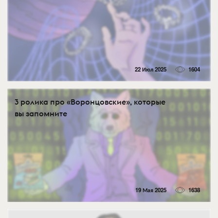
22 Июл 2025
1604
3 ролика про «Воронцовские», которые
вы запомните
19 Мая 2025
1638