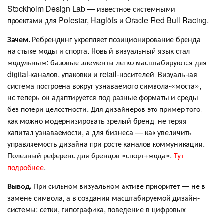
Stockholm Design Lab — известное системными
проектами для Polestar, Haglöfs и Oracle Red Bull Racing.
Зачем.
Ребрендинг укрепляет позиционирование бренда
на стыке моды и спорта. Новый визуальный язык стал
модульным: базовые элементы легко масштабируются для
digital‑каналов, упаковки и retail‑носителей. Визуальная
система построена вокруг узнаваемого символа‑«моста»,
но теперь он адаптируется под разные форматы и среды
без потери целостности. Для дизайнеров это пример того,
как можно модернизировать зрелый бренд, не теряя
капитал узнаваемости, а для бизнеса — как увеличить
управляемость дизайна при росте каналов коммуникации.
Полезный референс для брендов «спорт+мода».
Тут
подробнее
.
Вывод.
При сильном визуальном активе приоритет — не в
замене символа, а в создании масштабируемой дизайн-
системы: сетки, типографика, поведение в цифровых