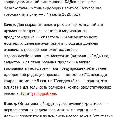
запрет упоминаний витаминов и БАДов в рекламе
безалкогольных тонизирующих напитков. Вступление
требований в силу — с 1 марта 2026 года.
Зачем.
Для маркетинговых и рекламных компаний это
прямая перестройка креатива и медиапланов:
предупреждение — обязательный элемент во всех
носителях, целевые аудитории и площадки должны
исключать несовершеннолетних; любые
«здоровьесберегающие» месседжи (витамины/БАДы) под
запретом. Для планирования продакшна важно
закладывать место/время под предупреждение: в ранее
одобренной редакции проекта — не менее 7% площади
кадра и не менее 5 сек. на ТВ/видео (3 сек. в радио), что
влияет на длительность роликов и компоновку статических
макетов.
Тут
и
тут подробнее
.
Вывод.
Обязательный аудит существующих креативов —
первоочередная задача: все макеты с энергетиками
должны проверяться по чек‑листу нового закона (отсутствие