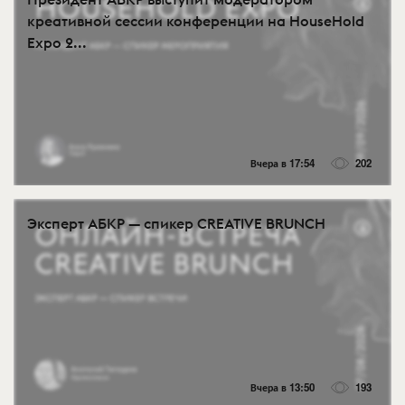
креативной сессии конференции на HouseHold
Expo 2...
Вчера в 17:54
202
Эксперт АБКР — спикер CREATIVE BRUNCH
Вчера в 13:50
193