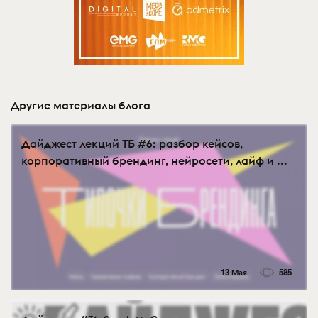
Другие материалы блога
Дайджест лекций ТБ #6: разбор кейсов,
корпоративный брендинг, нейросети, лайф и ...
13 Мая
585