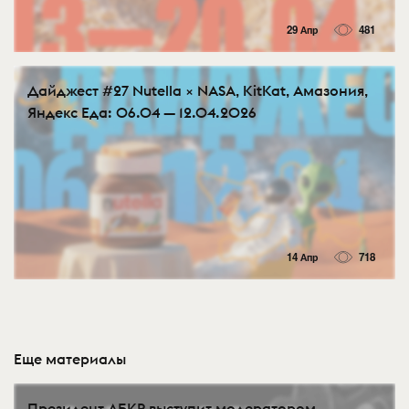
29 Апр
481
Дайджест #27 Nutella × NASA, KitKat, Амазония,
Яндекс Еда: 06.04 — 12.04.2026
14 Апр
718
Еще материалы
Президент АБКР выступит модератором