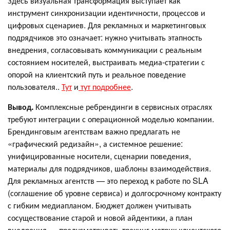
Здесь визуальная трансформация выступает как
инструмент синхронизации идентичности, процессов и
цифровых сценариев. Для рекламных и маркетинговых
подрядчиков это означает: нужно учитывать этапность
внедрения, согласовывать коммуникации с реальным
состоянием носителей, выстраивать медиа-стратегии с
опорой на клиентский путь и реальное поведение
пользователя..
Тут
и
тут подробнее
.
Вывод.
Комплексные ребрендинги в сервисных отраслях
требуют интеграции с операционной моделью компании.
Брендинговым агентствам важно предлагать не
«графический редизайн», а системное решение:
унифицированные носители, сценарии поведения,
материалы для подрядчиков, шаблоны взаимодействия.
Для рекламных агентств — это переход к работе по SLA
(соглашение об уровне сервиса) и долгосрочному контракту
с гибким медиапланом. Бюджет должен учитывать
сосуществование старой и новой айдентики, а план
внедрения — предусматривать трекинг метрик клиентского