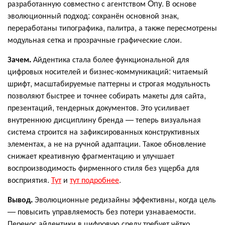
разработанную совместно с агентством Ony. В основе
эволюционный подход: сохранён основной знак,
переработаны типографика, палитра, а также пересмотрены
модульная сетка и прозрачные графические слои.
Зачем.
Айдентика стала более функциональной для
цифровых носителей и бизнес-коммуникаций: читаемый
шрифт, масштабируемые паттерны и строгая модульность
позволяют быстрее и точнее собирать макеты для сайта,
презентаций, тендерных документов. Это усиливает
внутреннюю дисциплину бренда — теперь визуальная
система строится на зафиксированных конструктивных
элементах, а не на ручной адаптации. Такое обновление
снижает креативную фрагментацию и улучшает
воспроизводимость фирменного стиля без ущерба для
восприятия.
Тут
и
тут подробнее
.
Вывод.
Эволюционные редизайны эффективны, когда цель
— повысить управляемость без потери узнаваемости.
Перенос айдентики в цифровую среду требует чётко