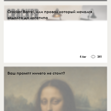
Cracker Barrel, или провал который начался
задолго до логотипа
4 Авг
341
Ваш промпт ничего не стоит?