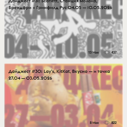
Дайджест #31: Scarlett, Станция молока,
Брендфри × Гринфилд Рус 04.05 — 10.05.2026
13 Мая
437
Дайджест #30: Lay’s, KitKat, Вкусно — и точка
27.04 — 03.05.2026
8 Мая
822