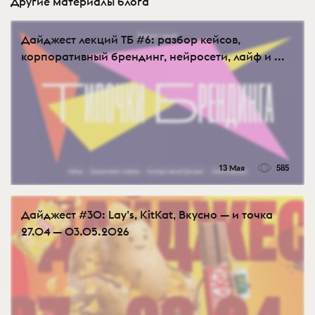
Другие материалы блога
Дайджест лекций ТБ #6: разбор кейсов,
корпоративный брендинг, нейросети, лайф и ...
13 Мая
585
Дайджест #30: Lay’s, KitKat, Вкусно — и точка
27.04 — 03.05.2026