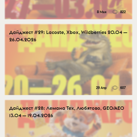
8 Мая
822
Дайджест #29: Lacoste, Xbox, Wildberries 20.04 —
26.04.2026
29 Апр
607
Дайджест #28: Лемана Тех, Любятово, GEO/AEO
13.04 — 19.04.2026