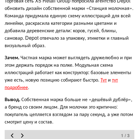
Торговая сеть X5 Retail Group попросила агентство Depot
обновить дизайн собственной марки «Станция молочная».
Команда придумала единую схему иллюстраций для всей
линейки, раскрасила категории разными цветами и
добавила деревенские детали: коров, гусей, блины,
самовар. Depot отвечало за упаковку, этикетки и главный
визуальный образ.
Зачем.
Частная марка может выглядеть дружелюбно и при
этом держать порядок на полке. Модульная схема
иллюстраций работает как конструктор: базовые элементы
уже есть, новую позицию собирают быстро.
Тут
и
тут
подробнее
.
Вывод.
Собственная марка больше не «дешёвый дублёр»,
а бренд со своим лицом. Для молочки это критично:
покупатель цепляется взглядом за пару секунд, а уже потом
смотрит цену и состав.
1 / 3