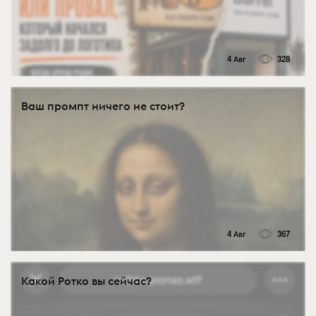
4 Авг
328
Ваш промпт ничего не стоит?
4 Авг
367
Какой Ротко вы сейчас?