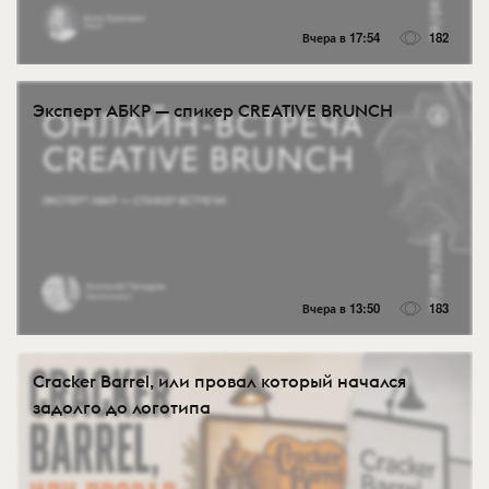
Вчера в 17:54
182
Эксперт АБКР — спикер CREATIVE BRUNCH
Вчера в 13:50
183
Cracker Barrel, или провал который начался
задолго до логотипа