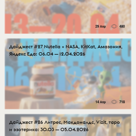
29 Апр
480
Дайджест #27 Nutella × NASA, KitKat, Амазония,
Яндекс Еда: 06.04 — 12.04.2026
14 Апр
718
Дайджест #26 Литрес, Макдоналдс, Vizit, таро
и эзотерика: 30.03 — 05.04.2026