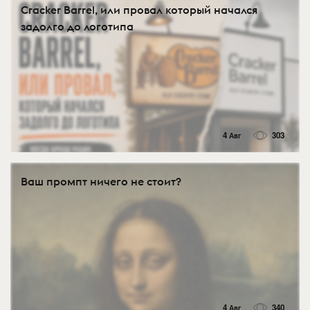
Cracker Barrel, или провал который начался
задолго до логотипа
4 Авг
303
Ваш промпт ничего не стоит?
4 Авг
340