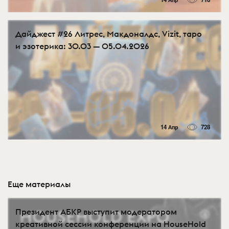
Дайджест #26 Литрес, Макдоналдс, Vizit, таро
и эзотерика: 30.03 — 05.04.2026
14 Апр
728
Еще материалы
Президент АБКР выступит модератором
креативной сессии конференции на HouseHold