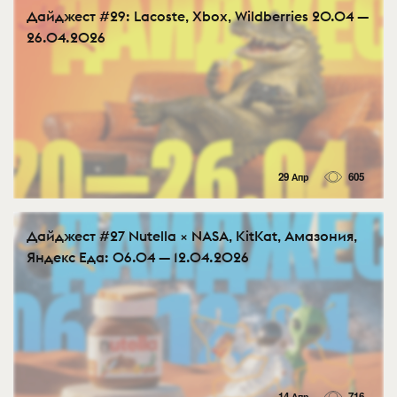
Дайджест #29: Lacoste, Xbox, Wildberries 20.04 —
26.04.2026
29 Апр
605
Дайджест #27 Nutella × NASA, KitKat, Амазония,
Яндекс Еда: 06.04 — 12.04.2026
14 Апр
716