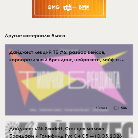
Другие материалы блога
Дайджест лекций ТБ #6: разбор кейсов,
корпоративный брендинг, нейросети, лайф и ...
13 Мая
584
Дайджест #31: Scarlett, Станция молока,
Брендфри × Гринфилд Рус 04.05 — 10.05.2026