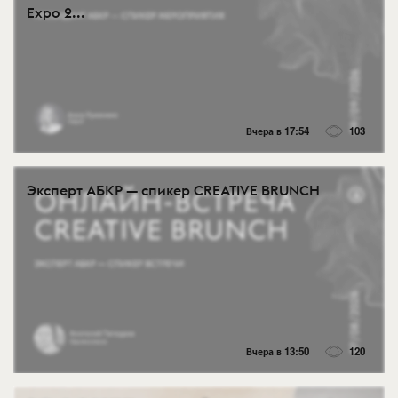
Expo 2...
Вчера в 17:54
103
Эксперт АБКР — спикер CREATIVE BRUNCH
Вчера в 13:50
120