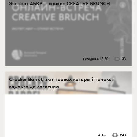
Эксперт АБКР — спикер CREATIVE BRUNCH
Сегодня в 13:50
33
Cracker Barrel, или провал который начался
задолго до логотипа
4 Авг
243