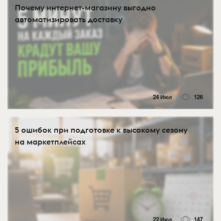
Почему интернет-магазину выгодно
автоматизировать доставку
24 Июл
126
5 ошибок при подготовке к высокому сезону
на маркетплейсах
22 Июл
147